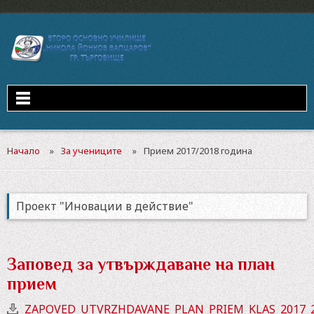
Начало
За учениците
Прием 2017/2018 година
Проект "Иновации в действие"
Заповед за утвърждаване на план
прием
ZAPOVED_UTVRZHDAVANE_PLAN_PRIEM_KLAS_2017_20